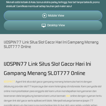
Nikmati odds terbaik di Asia, bonus ekstra parlay tertinggi, free bet tanpa batas & promo
eksklusif. Gamifikasi membuat setiap taruhan jadi makin seru!
Mobile View
Desktop View
IJOSPIN77 Link Situs Slot Gacor Hari Ini Gampang Menang
SLOT777 Online
IJOSPIN77 Link Situs Slot Gacor Hari Ini
Gampang Menang SLOT777 Online
IJOSPIN77
Agent link situs slot gacor gampang menang terkemuka hari ini dengan
didukung provider slot77 terpercaya dan resmi terlengkap di indonesia. Kami penyedia slot
online memprioritaskan para anggota slot kami untuk mendapatkan kenyamanan dan
keamanan data bergabung bersama kami untuk bermain
slot
online dengan nyaman tentu
dengan link slot gacor serta aplikasi anti blokir. Menjadi keluarga bersama ijospin 77
memiliki akses vip dan kami juga memberikan link rtp live slot yang selalu update setiap