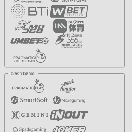
Crash Game