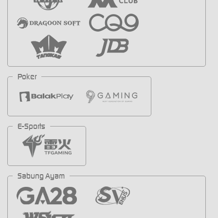
Poker
E-Sports
Sabung Ayam