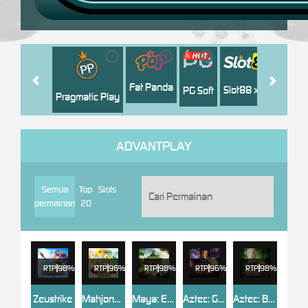
i
i
i
i
i
Facha
Fat Panda
Slot88 x PP
PG Soft
Pragmatic Play
ADVANTPLAY
Semua
Top
Slots
permainan
20
RTP
98%
RTP
96%
RTP
98%
RTP
96%
RTP
98%
Zeustrike
Mahjong Roar
Maya: Elemental Totem
Aztec: Gold Temple
Aztec: Bonus Hunt 2