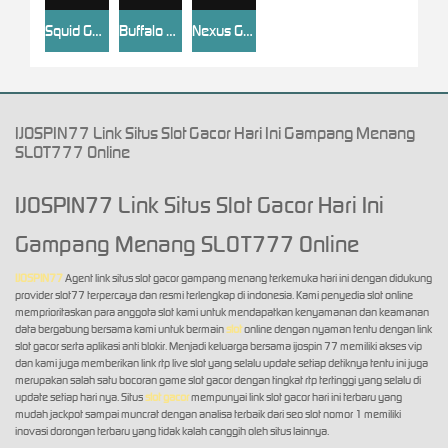
Squid Game 2: Mukunghwa
Buffalo Rush HIGHROLLER
Nexus Gift Delight
IJOSPIN77 Link Situs Slot Gacor Hari Ini Gampang Menang
SLOT777 Online
IJOSPIN77 Link Situs Slot Gacor Hari Ini
Gampang Menang SLOT777 Online
IJOSPIN77
Agent link situs slot gacor gampang menang terkemuka hari ini dengan didukung
provider slot77 terpercaya dan resmi terlengkap di indonesia. Kami penyedia slot online
memprioritaskan para anggota slot kami untuk mendapatkan kenyamanan dan keamanan
data bergabung bersama kami untuk bermain
slot
online dengan nyaman tentu dengan link
slot gacor serta aplikasi anti blokir. Menjadi keluarga bersama ijospin 77 memiliki akses vip
dan kami juga memberikan link rtp live slot yang selalu update setiap detiknya tentu ini juga
merupakan salah satu bocoran game slot gacor dengan tingkat rtp tertinggi yang selalu di
update setiap hari nya. Situs
slot gacor
mempunyai link slot gacor hari ini terbaru yang
mudah jackpot sampai muncrat dengan analisa terbaik dari seo slot nomor 1 memiliki
inovasi dorongan terbaru yang tidak kalah canggih oleh situs lainnya.