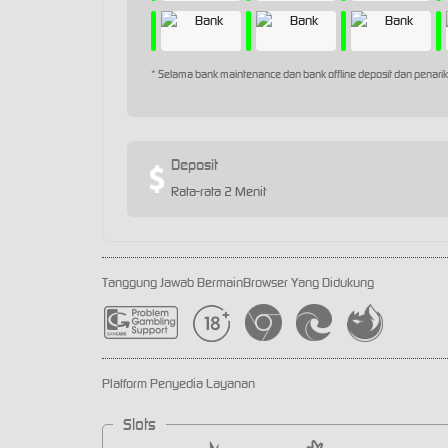
* Selama bank maintenance dan bank offline deposit dan penarik
Deposit
Rata-rata 2 Menit
Tanggung Jawab Bermain
Browser Yang Didukung
Platform Penyedia Layanan
Slots