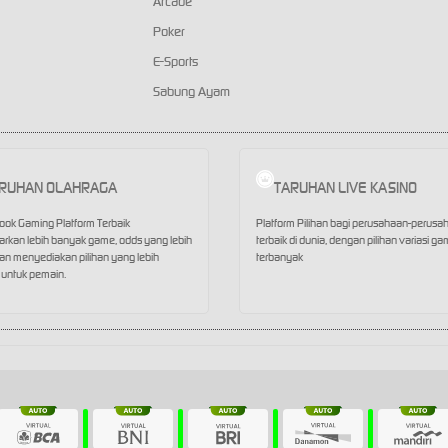
Arcade
Poker
E-Sports
Sabung Ayam
RUHAN OLAHRAGA
TARUHAN LIVE KASINO
ook Gaming Platform Terbaik
Platform Pilihan bagi perusahaan-perusa
kan lebih banyak game, odds yang lebih
terbaik di dunia, dengan pilihan variasi g
 dan menyediakan pilihan yang lebih
terbanyak
untuk pemain.