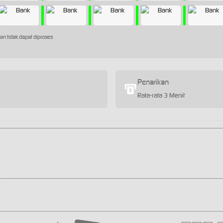
an tidak dapat diproses
Penarikan
Rata-rata 3 Menit