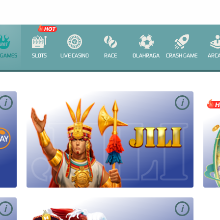
 GAMES
SLOTS
LIVE CASINO
RACE
OLAHRAGA
CRASH GAME
ARC
i
i
i
i