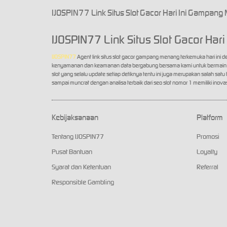
IJOSPIN77 Link Situs Slot Gacor Hari Ini Gampa
IJOSPIN77 Link Situs Slot Gacor H
IJOSPIN77
Agent link situs slot gacor gampang menang terkemuka hari ini d
kenyamanan dan keamanan data bergabung bersama kami untuk bermai
slot yang selalu update setiap detiknya tentu ini juga merupakan salah satu 
sampai muncrat dengan analisa terbaik dari seo slot nomor 1 memiliki inovas
Kebijaksanaan
Platform
Tentang IJOSPIN77
Promosi
Pusat Bantuan
Loyalty
Syarat dan Ketentuan
Referral
Responsible Gambling