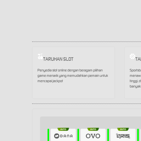
TARUHAN SLOT
TA
Penyedia slot online dengan beragam pilihan
Sportsb
game menarik yang memudahkan pemain untuk
menawar
mencapai jackpot
tinggi,
banyak 