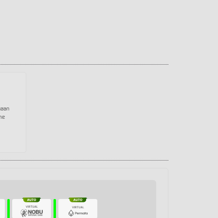
haan
ame