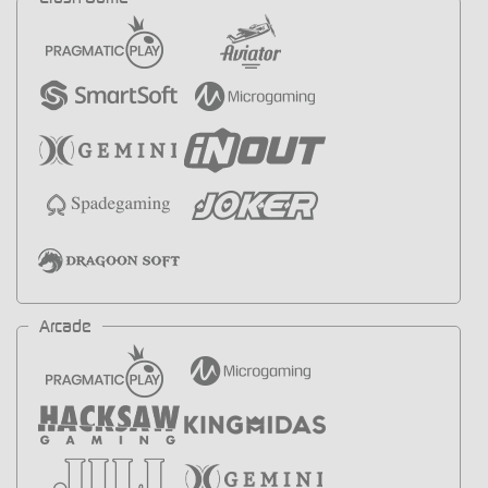
Arcade