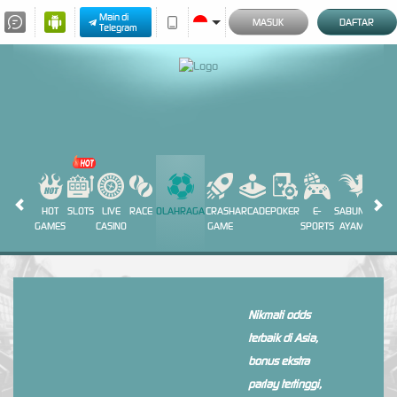
Main di
MASUK
DAFTAR
Telegram
HOT
SLOTS
LIVE
RACE
OLAHRAGA
CRASH
ARCADE
POKER
E-
SABUNG
PROM
GAMES
CASINO
GAME
SPORTS
AYAM
Nikmati odds
terbaik di Asia,
bonus ekstra
parlay tertinggi,