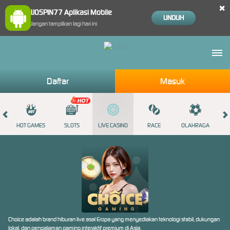
×
IJOSPIN77 Aplikasi Mobile
UNDUH
Jangan tampilkan lagi hari ini
Daftar
Masuk
HOT GAMES
SLOTS
LIVE CASINO
RACE
OLAHRAGA
CRA
Choice adalah brand hiburan live asal Eropa yang menyediakan teknologi stabil, dukungan
lokal, dan pengalaman gaming interaktif premium di Asia.