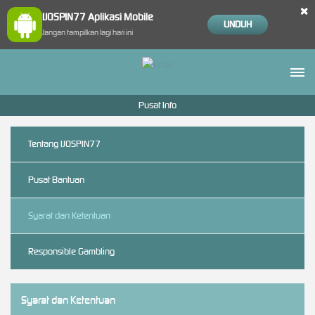
×
IJOSPIN77 Aplikasi Mobile
UNDUH
Jangan tampilkan lagi hari ini
Pusat Info
Tentang IJOSPIN77
Pusat Bantuan
Syarat dan Ketentuan
Responsible Gambling
Syarat dan Ketentuan