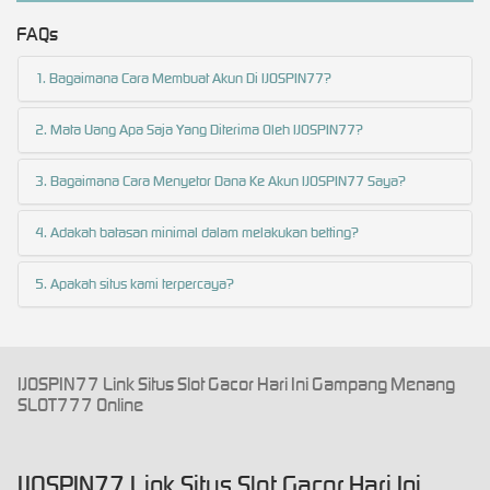
FAQs
1. Bagaimana Cara Membuat Akun Di IJOSPIN77?
2. Mata Uang Apa Saja Yang Diterima Oleh IJOSPIN77?
3. Bagaimana Cara Menyetor Dana Ke Akun IJOSPIN77 Saya?
4. Adakah batasan minimal dalam melakukan betting?
5. Apakah situs kami terpercaya?
IJOSPIN77 Link Situs Slot Gacor Hari Ini Gampang Menang
SLOT777 Online
IJOSPIN77 Link Situs Slot Gacor Hari Ini