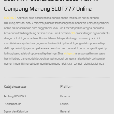
Gampang Menang SLOT777 Online
IJOSPIN77
Agent link situs slot gacor gampang menang terkemuka hari ini dengan
didukung provider slot77 terpercaya dan resmi terlengkap di indonesia. Kami penyedia slot
online memprioritaskan para anggota slot kami untuk mendapatkan kenyamanan dan
keamanan data bergabung bersama kami untuk bermain
slot
online dengan nyaman tentu
dengan link slot gacor serta aplikasi anti blokir. Menjadi keluarga bersama ijospin 77
memiliki akses vip dan kami juga memberikan link rtp live slot yang selalu update setiap
detiknya tentu ini juga merupakan salah satu bocoran game slot gacor dengan tingkat rtp
tertinggi yang selalu di update setiap hari nya. Situs
slot gacor
mempunyai link slot gacor
hari ini terbaru yang mudah jackpot sampai muncrat dengan analisa terbaik dari seo slot
nomor 1 memiliki inovasi dorongan terbaru yang tidak kalah canggih oleh situs lainnya.
Kebijaksanaan
Platform
Tentang IJOSPIN77
Promosi
Pusat Bantuan
Loyalty
Syarat dan Ketentuan
Referral